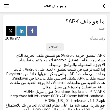
ما هو ملف APK؟
ما هو ملف APK؟
حصة
2018/9/7
وقت مسألة
APK (تنسيق حزمة Android) هو تنسيق ملف الحزمة الذي
يستخدمه نظام التشغيل Android لتوزيع وتثبيت تطبيقات
الأجهزة المحمولة والبرامج الوسيطة.
إذا كنت ترغب في تثبيت تطبيق / لعبة على Android ، فأنت
بحاجة إلى ملفات APK ، والتي يمكن تنزيلها عادةً من Playstore.
تشبه ملفات APK بشكل أساسي ملفات EXE في Windows.
هناك العديد من تطبيقات Android ، لذا يوجد العديد من ملفات
APK. سأعطيك واحدة على سبيل المثال.
Sunshine Top brand IPTV APK عنوان تنزيل HDFlix:
http://vod.hdflixtv.com:10081/APK/com.hdflixtv.android-
HDFlix_US_011-release-v1.1-2.apk
قم بتنزيل ملف apk هذا على نظام Android الخاص بك للاستمتاع
بأكثر من 1500 قناة عالمية وأفلام VOD 1000 ساعة.