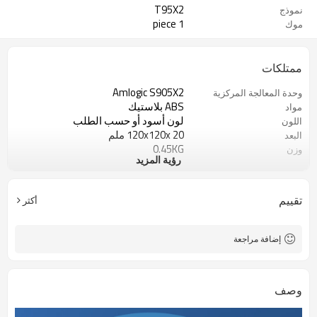
T95X2
نموذج
1 piece
موك
ممتلكات
Amlogic S905X2
وحدة المعالجة المركزية
ABS بلاستيك
مواد
لون أسود أو حسب الطلب
اللون
120x120x 20 ملم
البعد
0.45KG
وزن
رؤية المزيد
100000 / pcs
20 جم
USD10 - 30 / pc
سعر الوحده
CKD، SKD، CBU
طريقة الشحن
تقييم
أكثر
20-30 يومًا
موعد التسليم
شنتشن
ميناء فوب
إضافة مراجعة
وصف