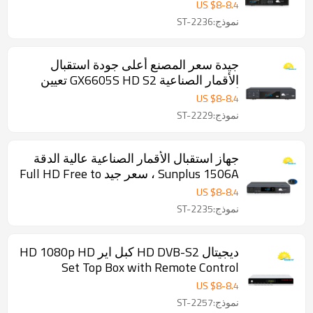
US $
8
-
8.4
نموذج:ST-2236
جيدة سعر المصنع أعلى جودة استقبال
الأقمار الصناعية GX6605S HD S2 تعيين
أعلى مربع
US $
8
-
8.4
نموذج:ST-2229
جهاز استقبال الأقمار الصناعية عالية الدقة
Sunplus 1506A ، سعر جيد Full HD Free to
Air Set Top Box
US $
8
-
8.4
نموذج:ST-2235
ديجيتال HD DVB-S2 كبل اير HD 1080p HD
Set Top Box with Remote Control
US $
8
-
8.4
نموذج:ST-2257