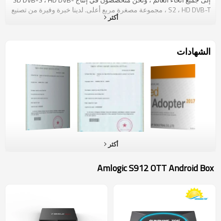
S2 ، HD DVB-T ، مجموعة مصغرة مربع أعلى. لدينا خبرة وفيرة من تصنيع
أكثر
المعدات الأصلية وتصنيع التصميم الشخصي المنتجات. رئيسنا يعرف
الهندسة ، تصميم الآلات ، سعر المواد للسوق الإلكتروني بشكل جيد للغاية
، يمكنه اختيار أفضل سعر للمواد الخام لإنتاج المنتجات بحيث تعطي
العملاء أفضل فائدة والتسليم في الوقت المحدد رائعة. هناك 200 عامل
الشهادات
في شركتنا ، نحن نمتلك المصنع الذي يغطي 4000 متر وبسعة سنوية
تصل إلى أكثر من 4 مليون وحدة كل عام ، نحن قلقون للغاية حول جودة
المنتجات العالية. تم إنشاء قسم مهندس المشتريات الخاص لجعل تأكد من
أن جميع المواد الخام ذات جودة عالية. شركة Melioration المستمرة هي
مبدأ الشركة ، وسنظل نعمل باستمرار على تحسين وضع تشغيل الشركة
، ونعمل على تزويد العملاء بأفضل خدمات الرمل ، ونود أن نعبر عن
نزاهتنا ومسؤوليتنا لإقامة علاقات تجارية مع عملائنا العالميين على أساس
المساواة المنفعة المتبادلة.
أكثر
Amlogic S912 OTT Android Box