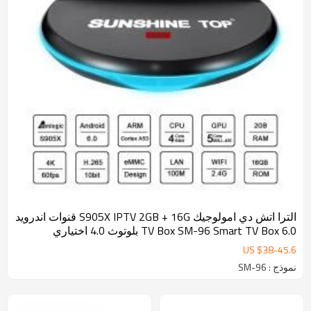
الترا اتش دي امولوجيك S905X IPTV 2GB + 16G قنوات اندرويد
6.0 TV Box SM-96 Smart TV Box بلوتوث 4.0 اختياري
US $
38
-
45.6
نموذج : SM-96