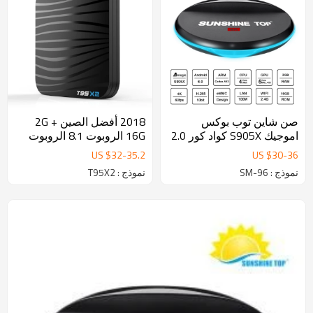
صن شاين توب بوكس ​​
2018 أفضل الصين 2G +
اموجيك S905X كواد كور 2.0
16G الروبوت 8.1 الروبوت
جيجاهرتز SM-96 1G + 8G
صندوق التلفزيون الذكية
US $
32
-
35.2
US $
30
-
36
اندرويد 6.0 تلفزيون مربع واي
بلوتوث 4.0
نموذج : SM-96
نموذج : T95X2
فاي 4K H.265 دقات
الوسائط اللاعبين بلوتوث
اختياري