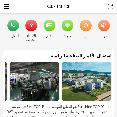
SUNSHINE TOP
حولنا
نتاج
مدونة
أخبار
الأسئلة
اتصل بنا
الشائعة
استقبال الأقمار الصناعية الرقمية
Sunshine TOP CO.، ltd هو الصانع المهنية ل Set -TOP-Box في مدينة
شنتشن ، الصين. باعتبارها واحدة من أبرز الشركات المصنعة لتصدير DVB
إلى جميع أنحاء العالم ، ونحن متخصصون في إنتاج SD DVB-S ، HD DVB-