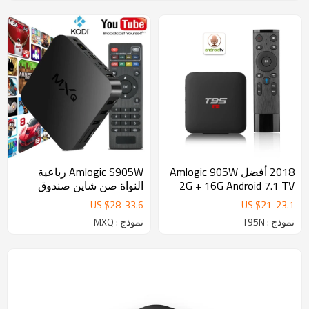
2018 أفضل Amlogic 905W
Amlogic S905W رباعية
2G + 16G Android 7.1 TV
النواة صن شاين صندوق
BOX
صغير TV 2G / 16G
US $
28
-
33.6
US $
21
-
23.1
Bluetooth4.0 اختياري
نموذج : T95N
نموذج : MXQ
صندوق التلفزيون الذكية
الروبوت