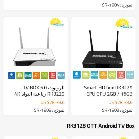
نموذج : SR-1804
Smart HD box RK3229
الروبوت 6.0 TV BOX
CPU GPU 2GB / 16GB
RK3229 رباعية النواة 4K
Android 6.0 Quad core Q
OTT TV BOX دعم HDMI
US $
28
-
33.6
US $
28
-
33.6
box Android TV Box SR-
واي فاي H.265 3D إيثرنت
نموذج : SR-1803
نموذج : SR-1808
1803
RK3128 OTT Android TV Box