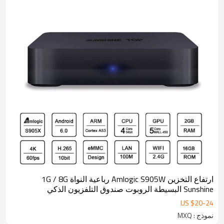
ارتفاع التخزين Amlogic S905W رباعية النواة 1G / 8G
Sunshine البسيطة الروبوت صندوق التلفزيون الذكي
Bluetooth4.0 اختياري
US $
20
-
24
نموذج : MXQ