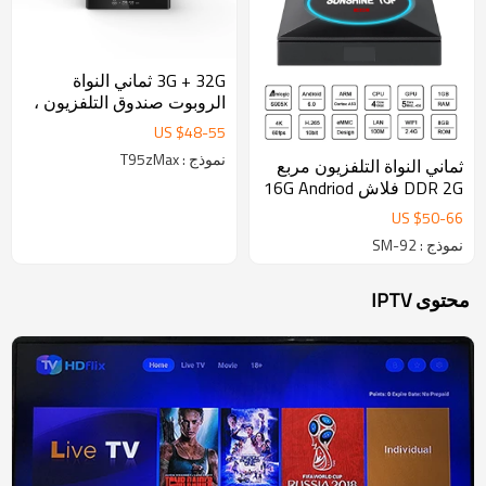
3G + 32G ثماني النواة
الروبوت صندوق التلفزيون ،
الروبوت 7.1 TV BOX مع واي
US $
48
-
55
فاي المزدوج والبلوتوث
نموذج : T95zMax
ثماني النواة التلفزيون مربع
DDR 2G فلاش 16G Andriod
7.1 Amlogic S912 4K
US $
50
-
66
بلوتوث اختياري OTT TV
نموذج : SM-92
BOX
محتوى IPTV