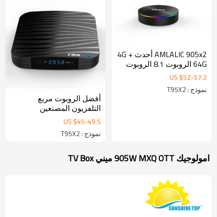
AMLALIC 905x2 أحدث 4G +
64G الروبوت 8.1 الروبوت
صندوق التلفزيون الذكية مع
US $
52
-
57.2
بلوتوث 4.0 ، المزدوج مربع
نموذج : T95X2
التلفزيون الروبوت المصنعين
أفضل الروبوت مربع
والموردين
التلفزيون المصنعين
والموردين ، 4G + 32G
US $
45
-
49.5
الروبوت 8.1 الروبوت صندوق
نموذج : T95X2
التلفزيون الذكية
امولوجيك 905W MXQ OTT ميني TV Box