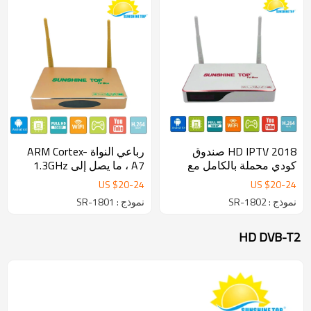
2018 HD IPTV صندوق
رباعي النواة ARM Cortex-
كودي محملة بالكامل مع
A7 ، ما يصل إلى 1.3GHz
RK3128 Rockchip 1GB
ARM مالي - 400MP2 GPU ،
US $
20
-
24
US $
20
-
24
DDR3 و 8GB NAND FLASH
دعم OpenGL ES1.1 / 2.0
نموذج : SR-1802
نموذج : SR-1801
Android تعيين كبار مربع
SR-1801 مربع الروبوت
التلفزيون
HD DVB-T2