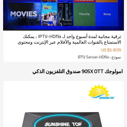
ترقية مجانية لمدة أسبوع واحد لـ IPTV-HDflix ، يمكنك
الاستمتاع بالقنوات العالمية والأفلام عبر الإنترنت ومحتوى
البالغين بحرية.
US $
5
-
8.99
نموذج : IPTV Server-HDflix
امولوجك 905X OTT صندوق التلفزيون الذكي