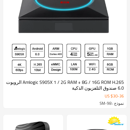
Amlogic S905X 1 / 2G RAM + 8G / 16G ROM H.265 الروبوت
6.0 صندوق التلفزيون الذكية
US $
30
-
36
نموذج : SM-98