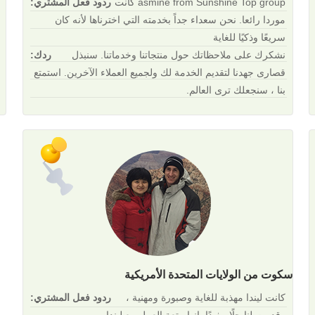
asmine from Sunshine Top group كانت
ردود فعل المشتري:
موردا رائعا. نحن سعداء جداً بخدمته التي اخترناها لأنه كان
سريعًا وذكيًا للغاية
نشكرك على ملاحظاتك حول منتجاتنا وخدماتنا. سنبذل
ردك:
قصارى جهدنا لتقديم الخدمة لك ولجميع العملاء الآخرين. استمتع
بنا ، سنجعلك ترى العالم.
سكوت من الولايات المتحدة الأمريكية
كانت ليندا مهذبة للغاية وصبورة ومهنية ،
ردود فعل المشتري: