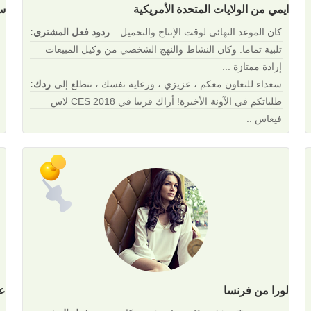
ايمي من الولايات المتحدة الأمريكية
س
كان الموعد النهائي لوقت الإنتاج والتحميل
ردود فعل المشتري:
تلبية تماما. وكان النشاط والنهج الشخصي من وكيل المبيعات
إرادة ممتازة ...
سعداء للتعاون معكم ، عزيزي ، ورعاية نفسك ، نتطلع إلى
ردك:
طلباتكم في الآونة الأخيرة! أراك قريبا في 2018 CES لاس
فيغاس ..
لورا من فرنسا
عب