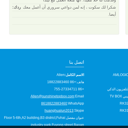
وقدمت لنا حلًا مفيدًا. انها متعة العمل مع ليندا
شكرا لك سكوت ، إنه لمن دواعي سروري أن أعمل معك
ردك:
أيضا.
اتصل بنا
AMLOGIC
الاسم الكامل:
Allen
هاتف:
+86 18822883460
+86 755-27334711
Allen@sunshinetopbox.com
Email:
8618822883460
WhatsApp:
RK32
huanghualun2013
Skype:
RK31
عنوان مفصل:
Floor 5-6th,A2 building,B3 district,Fuhai
industry park,Fuyong street,Baoan