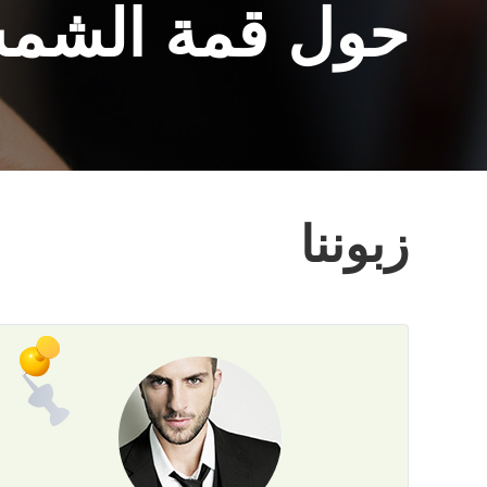
حول قمة الشم
زبوننا