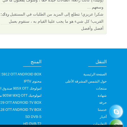
(وليندا!) كانت رائعة! اتصالات جيدة حقا ، وسوف يفعلون ما في
وسعهم ...
شكرا عزيزي! نتطلع إلى المزيد من الطلبات في المستقبل
ردك:
القريب! كل شيء هو ما يجب علينا القيام به ، سنقوم بعمل
أفضل وأفضل
التنقل
المنتج
الصفحة الرئيسية
 S912 OTT ANDROID BOX
حول الشمس المشرقة الأعلى
محتوى IPTV
منتجات
امولوجك 905X OTT صندوق التلفزيون الذكي
شهادة
امولوجيك 905W MXQ OTT ميني TV BOX
حرفة
29 OTT ANDROID TV BOX
خدمتنا
28 OTT ANDROID TV BOX
أخبار
SD DVB-S
التعليمات
HD DVB-T2