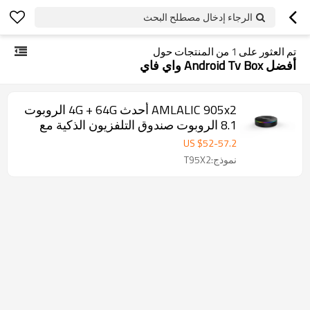
الرجاء إدخال مصطلح البحث
تم العثور على
1
من المنتجات حول
أفضل Android Tv Box واي فاي
AMLALIC 905x2 أحدث 4G + 64G الروبوت
8.1 الروبوت صندوق التلفزيون الذكية مع
بلوتوث 4.0 ، المزدوج مربع التلفزيون
US $
52
-
57.2
الروبوت المصنعين والموردين
نموذج:T95X2