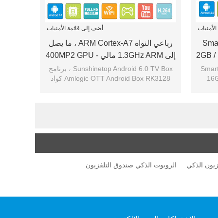
لأمنيات
أضف إلى قائمة الأمنيات
Sma
رباعي النواة ARM Cortex-A7 ، ما يصل
2GB /
إلى 1.3GHz ARM مالي - 400MP2 GPU
Bo
، دعم OpenGL ES1.1 / 2.0 SR-1801
Smar
Sunshinetop Android 6.0 TV Box ، برنامج
16G
Amlogic OTT Android Box RK3128 كواد
مربع الروبوت
كور 64 بت UHD 4K H.264 Media Center
صندوق تلفزيون ذ
زيون الذكي
الروبوت الذكي صندوق التلفزيون